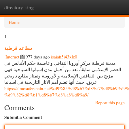
directory king
Togg
navi
Home
1
مطاعم قرطبة
Internet
977 days ago
isaiah5i43xlz0
مدينة قرطبة مركز أوروبا الثقافي وعاصمة حكم الأندلس في
العصر الإسلامي سابقاً، تعد من أجمل مدن إسبانيا السياحية فهي
مزيج بين الثقافتين الإسلامية والأوروبية وتمتاز بطابع تاريخي
عريق، حيث أنها تضم أهم الآثار التاريخية في اسبانيا
https://almosaferspain.net/%d9%85%d8%b7%d8%a7%d8%b9%d9%
%d9%82%d8%b1%d8%b7%d8%a8%d8%a9/
Report this page
Comments
Submit a Comment