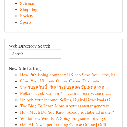
Science
Shopping
Society
Sports
Web Directory Search
New Site Listings
How Publishing company UK can Save You Time, St...
88m: Your Ultimate Online Casino Destination
ราคาบอลวันนี้: วิเคราะห์บอลสด อัปเดตล่าสุด
Półka łazienkowa narożna czarna: praktyczne roz...
Unlock Your Income: Selling Digital Downloads O...
The Blog To Learn More About ai avatar generato...
How Much Do You Know About Youtube ad maker?
Wilderness Woods: A Spicy Fragrance for Guys
Gen AI Developer Training Course Online | Offli...