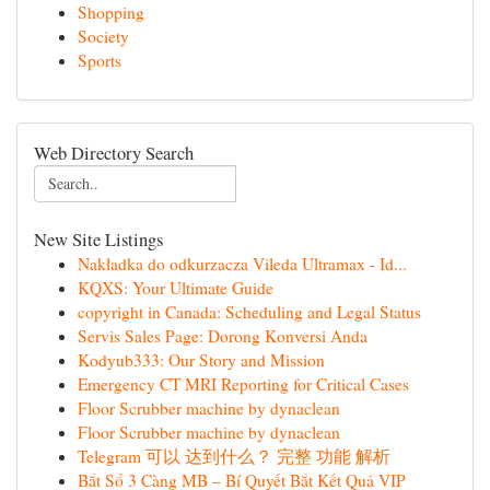
Shopping
Society
Sports
Web Directory Search
New Site Listings
Nakładka do odkurzacza Vileda Ultramax - Id...
KQXS: Your Ultimate Guide
copyright in Canada: Scheduling and Legal Status
Servis Sales Page: Dorong Konversi Anda
Kodyub333: Our Story and Mission
Emergency CT MRI Reporting for Critical Cases
Floor Scrubber machine by dynaclean
Floor Scrubber machine by dynaclean
Telegram 可以 达到什么？ 完整 功能 解析
Bắt Sổ 3 Càng MB – Bí Quyết Bắt Kết Quả VIP